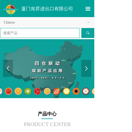
厦门肯昇进出口有限公司
끀
Chinese
ꀅ
끠
넳
넲
产品中心
PRODUCT CENTER