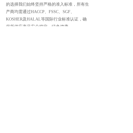
的选择我们始终坚持严格的准入标准，所有生
产商均需通过HACCP、FSSC、SGF、
KOSHER及HALAL等国际行业标准认证，确
保所供应产品安全稳定、绿色健康。
目前我司在国内多处港口城市分别设有常
温和低温仓库，以满足各类果汁原料的仓储需
求，可为国内合作伙伴提供从常温到冷链，零
担到整车，陆运到空运等多种形式的物流配送
方案。在此基础上，我司还配备有专业的服务
团队，可协助国内各行业客户进行产品的开
发、应用与优化，并力求不断拓展原料的应用
领域，为国内客户提供从产品端到应用端的全
方位立体式的优质服务。
版权所有：
厦门肯昇进出口有限公司
闽ICP备19018964号-2
本网站由阿里云提供云计算及安全服务
本网站支持
IPv6
Powered by 万网