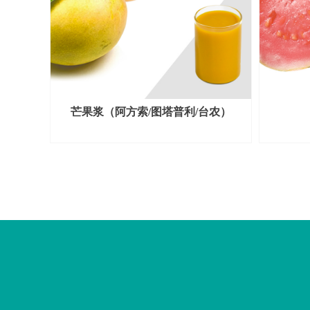
芒果浆（阿方索/图塔普利/台农）