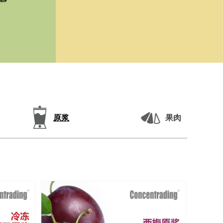
原浆
果肉