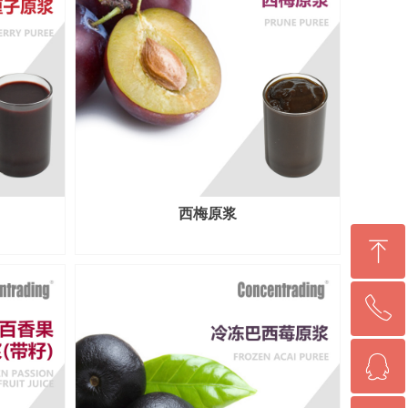
西梅原浆
ꁸ
ꂅ
回到顶部
ꁗ
0592-5060232