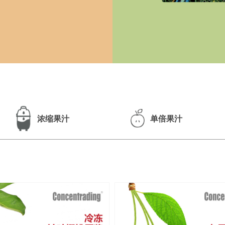
浓缩果汁
单倍果汁