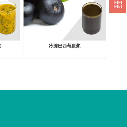
ꀥ
QQ客服
微信扫一扫
）
冷冻巴西莓原浆