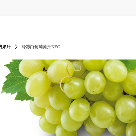
倍果汁
ꄲ
冷冻白葡萄原汁NFC