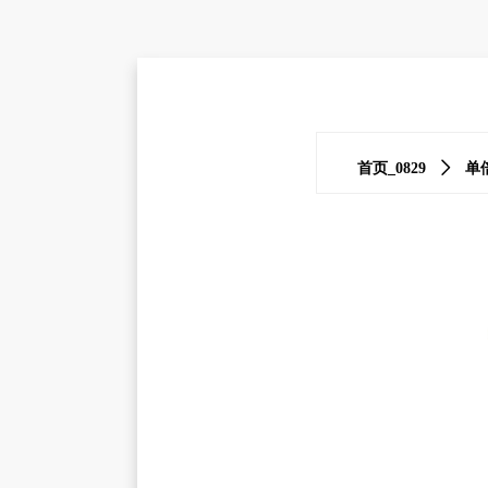
首页_0829
ꄲ
单