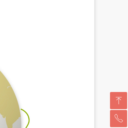
ꁸ
ꂅ
回到顶部