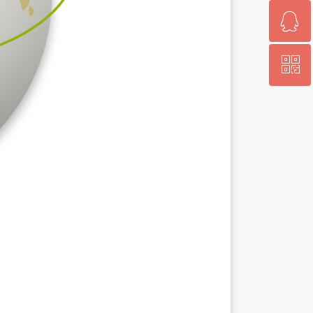
ꁗ
0592-5060232
ꀥ
QQ客服
微信扫一扫