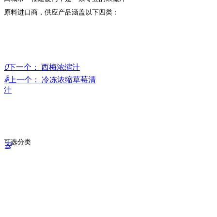
原料进口商，供应产品涵盖以下四类：
ꄲ
下一个：
西梅浓缩汁
ꄴ
上一个：
冷冻浓缩草莓清
汁
可选分类
끀