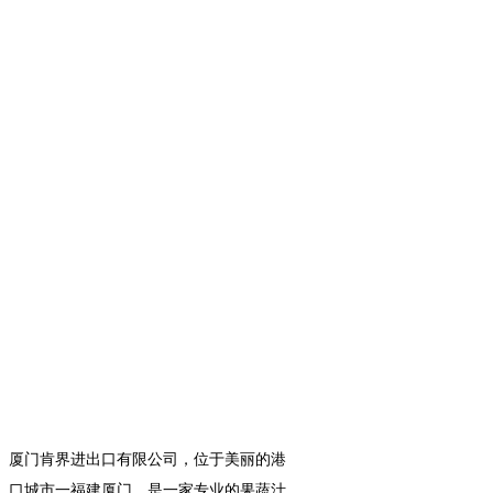
NFC金桔原汁
NFC红石榴原汁
其他
01阿方索芒果原浆
02图塔普利芒果原浆
03红木瓜原浆
04粉/白芭乐原浆
05红心火龙果原浆
06百香果原浆
07针叶樱桃原浆
08山竹原浆
09阿方索芒果泥
10其他
厦门肯界进出口有限公司，位于美丽的港
原浆
口城市一福建厦门，是一家专业的果蔬汁